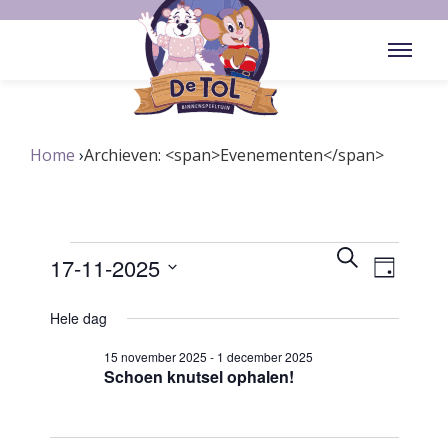
Home
Archieven: <span>Evenementen</span>
Evenementen
Eveneme
Zoeken
17-11-2025
Dag
weergav
Zoeken
Selecteer
navigatie
en
Hele dag
een
weergeven
datum.
15 november 2025
-
1 december 2025
navigatie
Schoen knutsel ophalen!