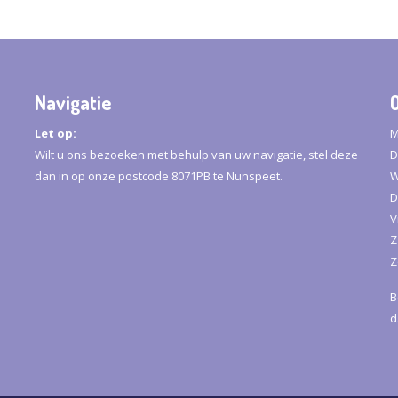
Navigatie
Let op:
M
Wilt u ons bezoeken met behulp van uw navigatie, stel deze
D
dan in op onze postcode 8071PB te Nunspeet.
W
D
V
Z
Z
B
d